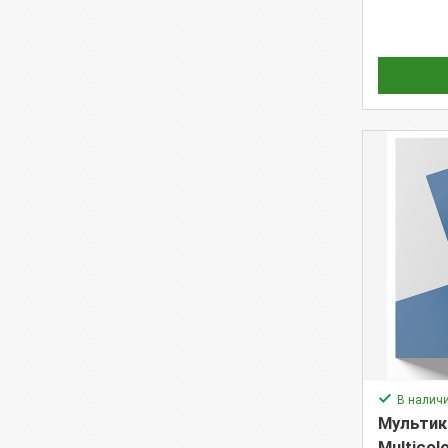
В налич
Мультик
Multicol