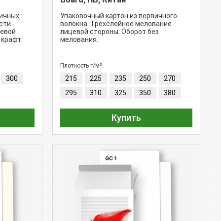
вичных
Упаковочный картон из первичного
сти.
волокна. Трехслойное мелование
цевой
лицевой стороны. Оборот без
 крафт.
мелования.
Плотность г/м²:
300
215
225
235
250
270
295
310
325
350
380
Купить