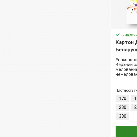
В налич
Картон 
Беларус
Упаковочн
Верхний с
мелование
немелован
Плотность г
170
1
230
2
330