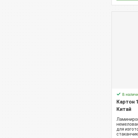
В налич
Картон 1
Китай
Ламиниро
немелова
для изгот
стаканчик