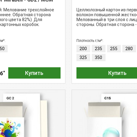
. Мелование трехслойное
Целлюлозный картон из пер
ннее. Обратная сторона
волокон повышенной жестко
лого цвета 82%). Для
Мелованный в три слоя с ли
картонных коробок.
стороны. Обратная сторона -
/м²:
Плотность г/м²:
50
200
235
255
280
325
350
*
Купить
Купить
уб