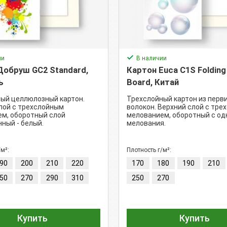
ии
В наличии
Добруш GC2 Standard,
Картон Euca C1S Folding
ь
Board, Китай
ый целлюлозный картон.
Трехслойный картон из перв
лой с трехслойным
волокон. Верхний слой с тр
м, оборотный слой
мелованием, оборотный с од
ный - белый.
мелования.
/м²:
Плотность г/м²:
90
200
210
220
170
180
190
210
50
270
290
310
250
270
Купить
Купить