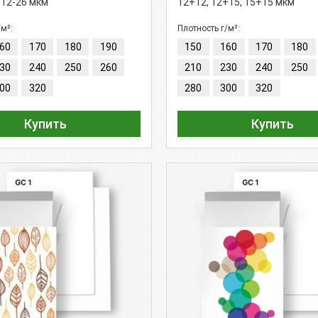
 12-26 мкм
12+12, 12+15, 15+15 мкм
/м²:
Плотность г/м²:
60
170
180
190
150
160
170
180
30
240
250
260
210
230
240
250
00
320
280
300
320
Купить
Купить