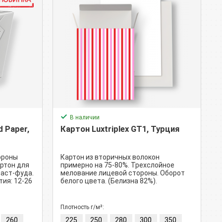
В наличии
d Paper,
Картон Luxtriplex GT1, Турция
ороны
Картон из вторичных волокон
ртон для
примерно на 75-80%. Трехслойное
фаст-фуда.
мелование лицевой стороны. Оборот
ия: 12-26
белого цвета. (Белизна 82%).
Плотность г/м²:
260
225
250
280
300
350