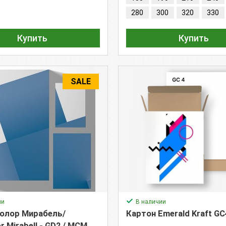
280
300
320
330
Купить
Купить
SALE
ии
В наличии
олор Мирабель/
Картон Emerald Kraft GC
or Mirabell - GD2 / MCM