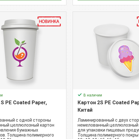
ии
В наличии
S PE Coated Paper,
Картон 2S PE Coated Pap
Китай
ванный с одной стороны
Ламинированный с двух сто
нный целлюлозный картон
немелованный целлюлозный 
овления бумажных
для упаковки пищевых проду
ов. Толщина полимерного
Толщина полимерного покры