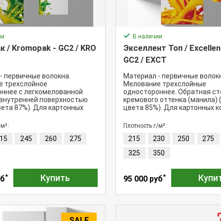
ии
В наличии
 / Kromopak - GC2 / KRO
Экселлент Топ / Excellen
GC2 / EXCT
- первичные волокна.
Материал - первичные волок
е трехслойное
Мелование трехслойные
ннее с легкомелованной
одностороннее. Обратная ст
внутренней поверхностью
кремового оттенка (манила) 
вета 87%). Для картонных
цвета 85%). Для картонных к
/м²:
Плотность г/м²:
15
245
260
275
215
230
250
275
325
350
*
*
Купить
Купи
уб
95 000 руб
SALE