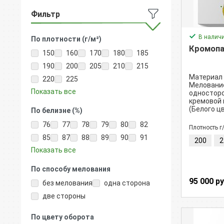
Фильтр
В налич
По плотности (г/м²)
Кромопак
150
160
170
180
185
190
200
205
210
215
Материал 
220
225
Меловани
Показать все
односторо
кремовой 
(Белого ц
По белизне (%)
коробок.
76
77
78
79
80
82
Плотность г
85
87
88
89
90
91
200
2
Показать все
По способу мелования
95 000 р
без мелования
одна сторона
две стороны
По цвету оборота