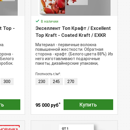
В наличии
t Top -
Экселлент Топ Крафт / Excellent
Top Kraft - Coated Kraft / EXKR
на.
Материал - первичные волокна
повышенной жесткости. Обратная
орона -
сторона - крафт. (Белого цвета 88%). Из
(Белого
него изготавливают подарочные
оробок.
пакеты, дизайнерские упаковки,
коробки.
Плотность г/м²:
300
230
245
270
*
ть
Купить
95 000 руб