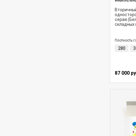
Вторичный
односторо
серая (Бе
складных 
Плотность г
280
3
87 000 р