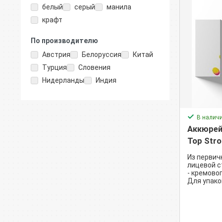
белый
серый
манила
крафт
По производителю
Австрия
Белоруссия
Китай
Турция
Словения
Нидерланды
Индия
В налич
Аккюрейт
Top Stro
Из первич
лицевой с
- кремовог
Для упако