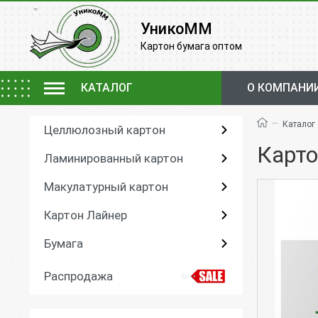
УникоММ
Картон бумага оптом
КАТАЛОГ
О КОМПАНИ
—
Каталог
Целлюлозный картон
Карто
Ламинированный картон
Макулатурный картон
Картон Лайнер
Бумага
Распродажа