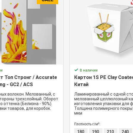
ии
В наличии
 Топ Стронг / Accurate
Картон 1S PE Clay Coate
ng - GC2 / ACS
Китай
ных волокон. Мелованный, с
Ламинированный с одной ст
тороны трехслойный. Оборот
мелованный целлюлозный ка
о оттенка (Белизна - 90%).
изготовления упаковки для 
вки товаров, для коробок.
Толщина полимерного покрыт
мкм
Плотность г/м²:
180
190
210
240