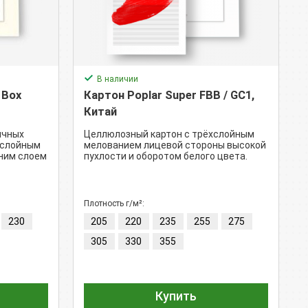
В наличии
 Box
Картон Poplar Super FBB / GC1,
Китай
ичных
Целлюлозный картон с трёхслойным
ехслойным
мелованием лицевой стороны высокой
ним слоем
пухлости и оборотом белого цвета.
Плотность г/м²:
230
205
220
235
255
275
305
330
355
Купить