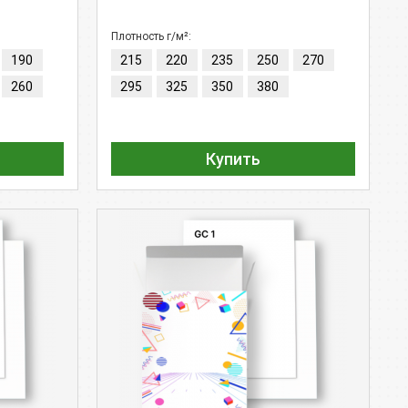
Плотность г/м²:
190
215
220
235
250
270
260
295
325
350
380
Купить