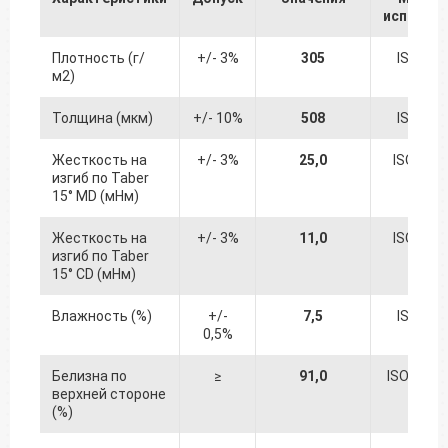
испытан
Плотность (г/
+/- 3%
305
ISO 536
м2)
Толщина (мкм)
+/- 10%
508
ISO 534
Жесткость на
+/- 3%
25,0
ISO 249
изгиб по Taber
15° MD (мНм)
Жесткость на
+/- 3%
11,0
ISO 249
изгиб по Taber
15° CD (мНм)
Влажность (%)
+/-
7,5
ISO 287
0,5%
Белизна по
≥
91,0
ISO 2470
верхней стороне
(%)