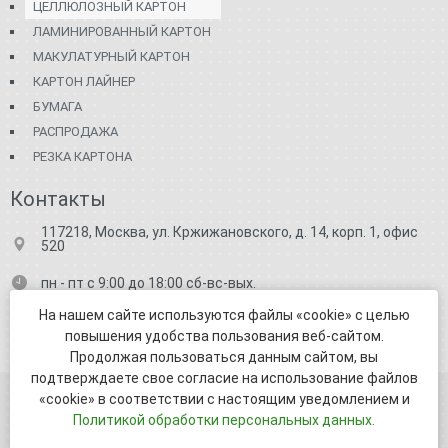
ЦЕЛЛЮЛОЗНЫЙ КАРТОН
ЛАМИНИРОВАННЫЙ КАРТОН
МАКУЛАТУРНЫЙ КАРТОН
КАРТОН ЛАЙНЕР
БУМАГА
РАСПРОДАЖА
РЕЗКА КАРТОНА
Контакты
117218, Москва, ул. Кржижановского, д. 14, корп. 1, офис
520
пн - пт с 9:00 до 18:00 сб-вс-вых.
+7 (499) 682-71-91
На нашем сайте используются файлы «cookie» с целью
повышения удобства пользования веб-сайтом.
business.info@unikomm.ru
Продолжая пользоваться данным сайтом, вы
подтверждаете свое согласие на использование файлов
«cookie» в соответствии с настоящим уведомлением и
© ООО УникоММ 2005-2026
Политикой обработки персональных данных.
Политика обработки персональных данных