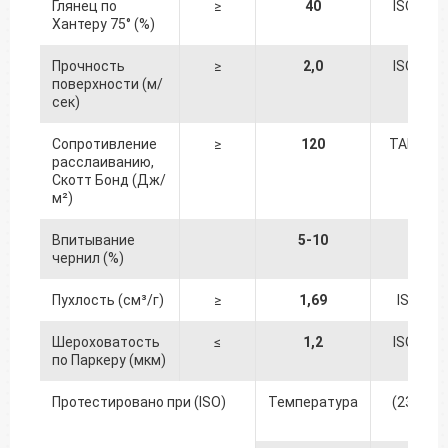
Глянец по
≥
40
ISO 825
Хантеру 75° (%)
Прочность
≥
2,0
ISO 378
поверхности (м/
сек)
Сопротивление
≥
120
TAPPI 83
расслаиванию,
Скотт Бонд (Дж/
м²)
Впитывание
5-10
K&N
чернил (%)
Пухлость (см³/г)
≥
1,69
ISO 534
Шероховатость
≤
1,2
ISO 879
по Паркеру (мкм)
Протестировано при (ISO)
Температура
(23 +/- 1
℃