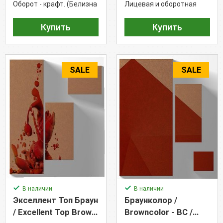
Оборот - крафт. (Белизна
Лицевая и оборотная
- 88%)
сторона - крафт.
Купить
Купить
SALE
SALE
В наличии
В наличии
Экселлент Топ Браун
Браунколор /
/ Excellent Top Brown
Browncolor - BC /