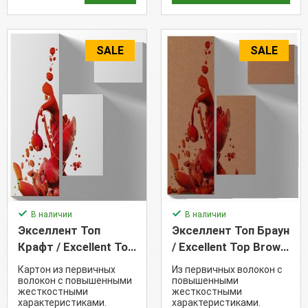
SALE
SALE
В наличии
В наличии
Экселлент Топ
Экселлент Топ Браун
Крафт / Excellent Top
/ Excellent Top Brown
Kraft - Coated Kraft /
- Uncoated Kraft /
Картон из первичных
Из первичных волокон с
EXKR (245 г/м²)
EXBR (205 г/м²)
волокон с повышенными
повышенными
жесткостными
жесткостными
характеристиками.
характеристиками.