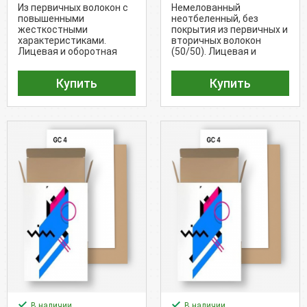
- Uncoated Kraft /
UT4 (215 г/м²)
Из первичных волокон с
Немелованный
EXBR (220 г/м²)
повышенными
неотбеленный, без
жесткостными
покрытия из первичных и
характеристиками.
вторичных волокон
Лицевая и оборотная
(50/50). Лицевая и
сторона - крафт.
оборотная сторона -
крафт.
Купить
Купить
В наличии
В наличии