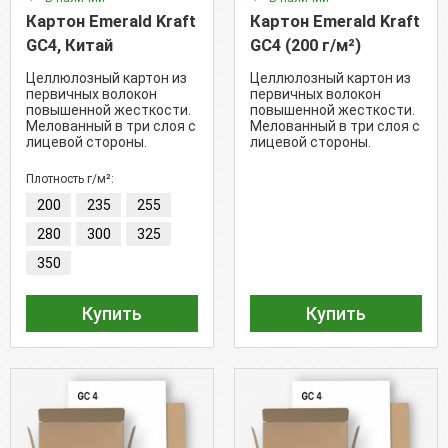
Картон Emerald Kraft
Картон Emerald Kraft
GC4, Китай
GC4 (200 г/м²)
Целлюлозный картон из
Целлюлозный картон из
первичных волокон
первичных волокон
повышенной жесткости.
повышенной жесткости.
Мелованный в три слоя с
Мелованный в три слоя с
лицевой стороны.
лицевой стороны.
Обратная сторона -
Обратная сторона -
крафт.
крафт.
Плотность г/м²:
200
235
255
280
300
325
350
Купить
Купить