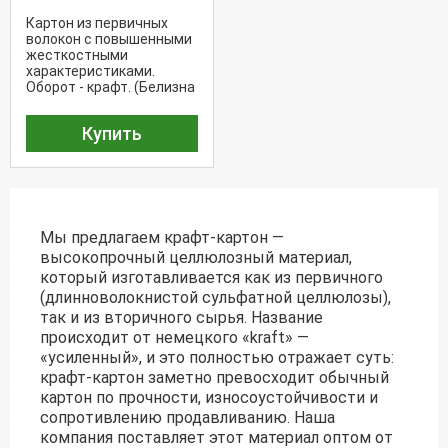
Kraft - Coated Kraft /
Картон из первичных
EXKR (270 г/м²)
волокон с повышенными
жесткостными
характеристиками.
Оборот - крафт. (Белизна
- 88%)
Купить
Мы предлагаем крафт-картон —
высокопрочный целлюлозный материал,
который изготавливается как из первичного
(длинноволокнистой сульфатной целлюлозы),
так и из вторичного сырья. Название
происходит от немецкого «kraft» —
«усиленный», и это полностью отражает суть:
крафт-картон заметно превосходит обычный
картон по прочности, износоустойчивости и
сопротивлению продавливанию. Наша
компания поставляет этот материал оптом от