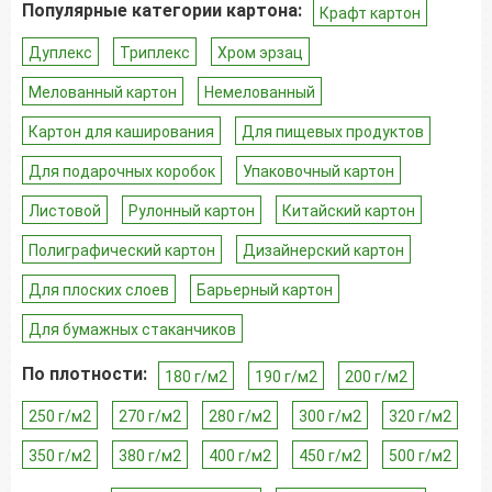
Популярные категории картона:
Крафт картон
Дуплекс
Триплекс
Хром эрзац
Мелованный картон
Немелованный
Картон для каширования
Для пищевых продуктов
Для подарочных коробок
Упаковочный картон
Листовой
Рулонный картон
Китайский картон
Полиграфический картон
Дизайнерский картон
Для плоских слоев
Барьерный картон
Для бумажных стаканчиков
По плотности:
180 г/м2
190 г/м2
200 г/м2
250 г/м2
270 г/м2
280 г/м2
300 г/м2
320 г/м2
350 г/м2
380 г/м2
400 г/м2
450 г/м2
500 г/м2