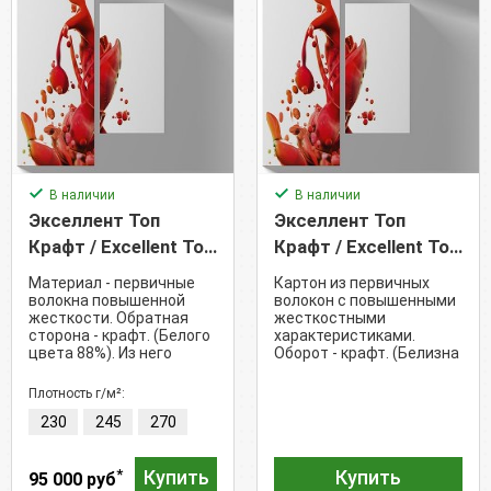
В наличии
В наличии
Экселлент Топ
Экселлент Топ
Крафт / Excellent Top
Крафт / Excellent Top
Kraft - Coated Kraft /
Kraft - Coated Kraft /
Материал - первичные
Картон из первичных
EXKR
EXKR (230 г/м²)
волокна повышенной
волокон с повышенными
жесткости. Обратная
жесткостными
сторона - крафт. (Белого
характеристиками.
цвета 88%). Из него
Оборот - крафт. (Белизна
изготавливают
- 88%)
подарочные пакеты,
Плотность г/м²:
дизайнерские упаковки,
230
245
270
коробки.
*
Купить
Купить
95 000 руб