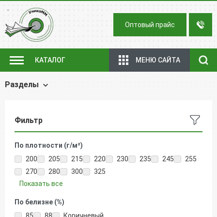
Оптовый прайс
МЕНЮ САЙТА
КАТАЛОГ
Разделы
Фильтр
По плотности (г/м²)
200
205
215
220
230
235
245
255
270
280
300
325
Показать все
По белизне (%)
85
88
Коричневый