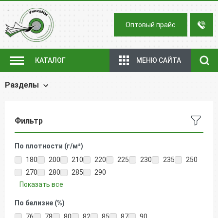
Оптовый прайс
МЕНЮ САЙТА
КАТАЛОГ
Разделы
Фильтр
По плотности (г/м²)
180
200
210
220
225
230
235
250
270
280
285
290
Показать все
По белизне (%)
76
78
80
82
85
87
90