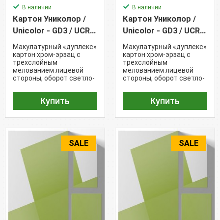
В наличии
В наличии
Картон Униколор /
Картон Униколор /
Unicolor - GD3 / UCR
Unicolor - GD3 / UCR
(300 г/м²)
(320 г/м²)
Макулатурный «дуплекс»
Макулатурный «дуплекс»
картон хром-эрзац с
картон хром-эрзац с
трехслойным
трехслойным
мелованием лицевой
мелованием лицевой
стороны, оборот светло-
стороны, оборот светло-
серый (Белизна - 78%)
серый (Белизна - 78%)
Купить
Купить
SALE
SALE