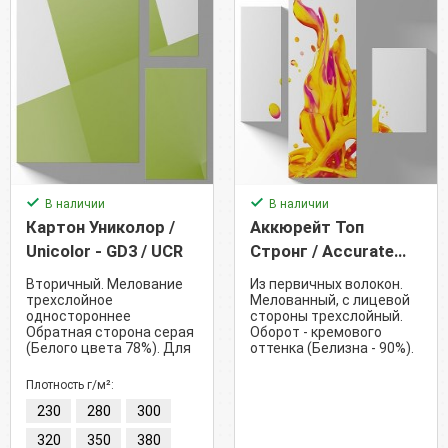
В наличии
В наличии
Картон Униколор /
Аккюрейт Топ
Unicolor - GD3 / UCR
Стронг / Accurate
Top Strong - GC2 /
Вторичный. Мелование
Из первичных волокон.
ACS
трехслойное
Мелованный, с лицевой
одностороннее
стороны трехслойный.
Обратная сторона серая
Оборот - кремового
(Белого цвета 78%). Для
оттенка (Белизна - 90%).
складных картонных
Для упаковки товаров,
коробок.
для коробок.
Плотность г/м²:
230
280
300
320
350
380