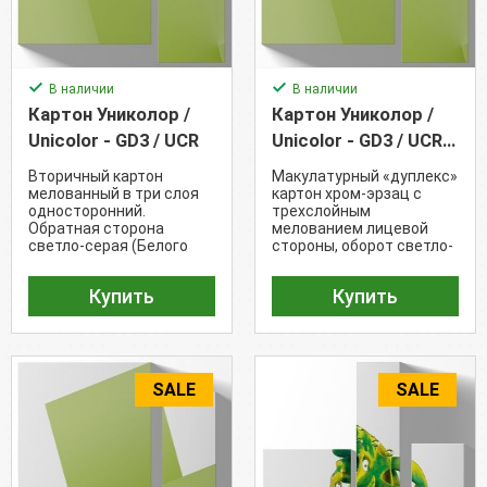
В наличии
В наличии
Картон Униколор /
Картон Униколор /
Unicolor - GD3 / UCR
Unicolor - GD3 / UCR
(380 г/м²)
Вторичный картон
Макулатурный «дуплекс»
мелованный в три слоя
картон хром-эрзац с
односторонний.
трехслойным
Обратная сторона
мелованием лицевой
светло-серая (Белого
стороны, оборот светло-
цвета 78%)
серый (Белизна - 78%)
Купить
Купить
SALE
SALE