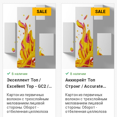
SALE
SALE
В наличии
В наличии
Экселлент Топ /
Аккюрейт Топ
Excellent Top - GC2 /
Стронг / Accurate
EXCT (300 г/м²)
Top Strong - GC2 /
Картон из первичных
Картон из первичных
ACS (210 г/м²)
волокон с трехслойным
волокон с трехслойным
мелованием лицевой
мелованием лицевой
стороны. Оборот -
стороны. Оборот -
отбеленная целлюлоза
отбеленная целлюлоза
кремового оттенка
кремового оттенка