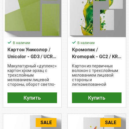
В наличии
В наличии
Картон Униколор /
Кромопак /
Unicolor - GD3 / UCR
Kromopak - GC2 / KRO
(400 г/м²)
(230 г/м²)
Макулатурный «дуплекс»
Картон из первичных
картон хром-эрзац с
волокон с трехслойным
трехслойным
мелованием лицевой
мелованием лицевой
стороны и
стороны, оборот светло-
легкомелованной
серый (Белизна - 78%)
внутренней
поверхностью (Белизна -
Купить
Купить
87%)
SALE
SALE