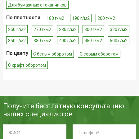
Для бумажных стаканчиков
По плотности:
180 г/м2
190 г/м2
200 г/м2
250 г/м2
270 г/м2
280 г/м2
300 г/м2
320 г/м2
350 г/м2
380 г/м2
400 г/м2
450 г/м2
500 г/м2
По цвету
С белым оборотом
С серым оборотом
С крафт оборотом
Получите бесплатную консультацию
наших специалистов
ФИО:
Телефон:
*
*