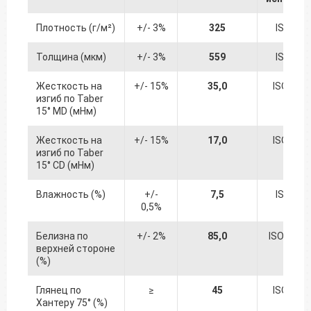
Плотность (г/м²)
+/- 3%
325
ISO 536
Толщина (мкм)
+/- 3%
559
ISO 534
Жесткость на
+/- 15%
35,0
ISO 249
изгиб по Taber
15° MD (мНм)
Жесткость на
+/- 15%
17,0
ISO 249
изгиб по Taber
15° CD (мНм)
Влажность (%)
+/-
7,5
ISO 287
0,5%
Белизна по
+/- 2%
85,0
ISO 2470
верхней стороне
(%)
Глянец по
≥
45
ISO 825
Хантеру 75° (%)