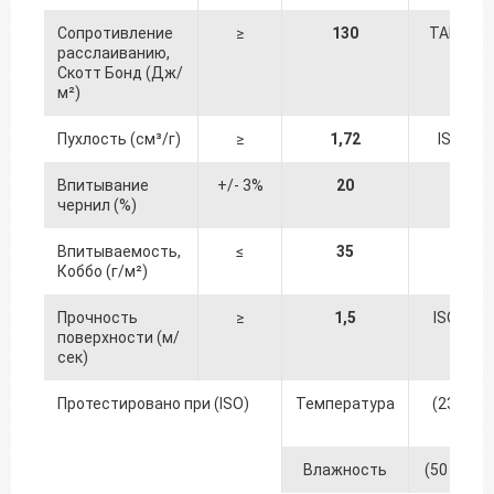
Сопротивление
≥
130
TAPPI 83
расслаиванию,
Скотт Бонд (Дж/
м²)
Пухлость (см³/г)
≥
1,72
ISO 534
Впитывание
+/- 3%
20
K&N
чернил (%)
Впитываемость,
≤
35
Коббо (г/м²)
Прочность
≥
1,5
ISO 378
поверхности (м/
сек)
Протестировано при (ISO)
Температура
(23 +/- 1
℃
Влажность
(50 +/- 2)