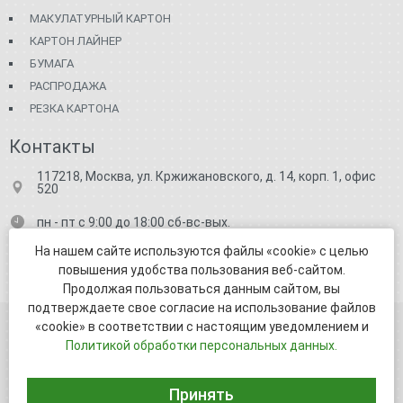
МАКУЛАТУРНЫЙ КАРТОН
КАРТОН ЛАЙНЕР
БУМАГА
РАСПРОДАЖА
РЕЗКА КАРТОНА
Контакты
117218, Москва, ул. Кржижановского, д. 14, корп. 1, офис
520
пн - пт с 9:00 до 18:00 сб-вс-вых.
+7 (499) 682-71-91
На нашем сайте используются файлы «cookie» с целью
повышения удобства пользования веб-сайтом.
business.info@unikomm.ru
Продолжая пользоваться данным сайтом, вы
подтверждаете свое согласие на использование файлов
«cookie» в соответствии с настоящим уведомлением и
© ООО УникоММ 2005-2026
Политикой обработки персональных данных.
Политика обработки персональных данных
Принять