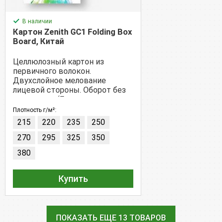
В наличии
Картон Zenith GC1 Folding Box
Board, Китай
Целлюлозный картон из
первичного волокон.
Двухслойное мелование
лицевой стороны. Оборот без
мелования. (Белого цвета
91,5%).
Плотность г/м²:
215
220
235
250
270
295
325
350
380
Купить
ПОКАЗАТЬ ЕЩЕ 13 ТОВАРОВ