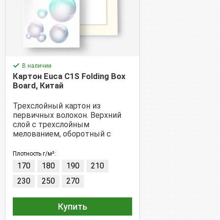
В наличии
Картон Euca C1S Folding Box
Board, Китай
Трехслойный картон из
первичных волокон. Верхний
слой с трехслойным
мелованием, оборотный с
одним слоем мелования.
Плотность г/м²:
170
180
190
210
230
250
270
Купить