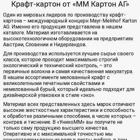
Крафт-картон от «ММ Картон АГ»
Один из мировых лидеров по производству крафт-
картона – международный концерн Mayr-Melnhof Karton
AG. Именно его продукция представлена в нашем
каталоге. Материал изготавливается на
высокотехнологичном оборудовании на предприятиях
Австрии, Словении и Нидерландов.
Для производства используется лучшее сырье своего
класса, которое проходит максимально строгий
экологический и технический контроль, – это
первичные волокна и самая качественная макулатура.
В нашем ассортименте мелованный крафт с
великолепными печатными свойствами и
немелованный бурый, который идеально подходит для
дизайнерской упаковки в стиле «эко».
Материал всех представленных здесь марок отличают
высокие жесткостные характеристики и способность
к обработке различными способами, в числе которых –
конгрев и тиснение. В «УникоММ» вы получите не
только саму продукцию высшего качества.
Оперативно и с максимальной точностью мы
осуществляем резку из роля в листы любого, в том