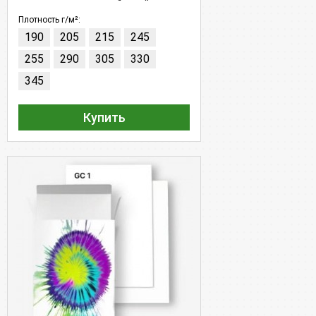
мелования - цвет белый.
Плотность г/м²:
190
205
215
245
255
290
305
330
345
Купить