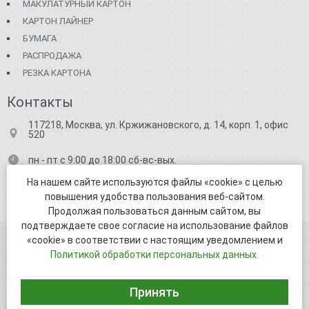
МАКУЛАТУРНЫЙ КАРТОН
КАРТОН ЛАЙНЕР
БУМАГА
РАСПРОДАЖА
РЕЗКА КАРТОНА
Контакты
117218, Москва, ул. Кржижановского, д. 14, корп. 1, офис
520
пн - пт с 9:00 до 18:00 сб-вс-вых.
+7 (499) 682-71-91
На нашем сайте используются файлы «cookie» с целью
повышения удобства пользования веб-сайтом.
business.info@unikomm.ru
Продолжая пользоваться данным сайтом, вы
подтверждаете свое согласие на использование файлов
«cookie» в соответствии с настоящим уведомлением и
© ООО УникоММ 2005-2026
Политикой обработки персональных данных.
Политика обработки персональных данных
Принять