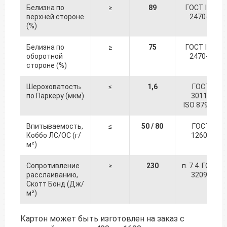
Белизна по
≥
89
ГОСТ ISO
верхней стороне
2470-1
(%)
Белизна по
≥
75
ГОСТ ISO
оборотной
2470-1
стороне (%)
Шероховатость
≤
1,6
ГОСТ
по Паркеру (мкм)
30115
ISO 8791-1
Впитываемость,
≤
50 / 80
ГОСТ
Коббо ЛС/ОС (г/
12605
м²)
Сопротивление
≥
230
п. 7.4. ГОСТ
расслаиванию,
32096
Скотт Бонд (Дж/
м²)
Картон может быть изготовлен на заказ с