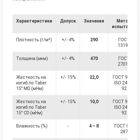
Характеристики
Допуск
Значения
Метод
испытания
Плотность (г/м²)
+/- 4%
290
ГОСТ
13199
Толщина (мкм)
+/- 4%
470
ГОСТ
27015
Жесткость на
+/- 15%
22,0
ГОСТ 9528
изгиб по Taber
ISO 2493-
15° MD (мНм)
92
Жесткость на
+/- 15%
10,0
ГОСТ 9528
изгиб по Taber
ISO 2493-
15° CD (мНм)
92
Влажность (%)
-
4 – 8
ГОСТ ISO
287