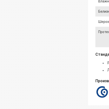
Влажн
Белизн
Шерох
Протес
Станда
Р
Произв