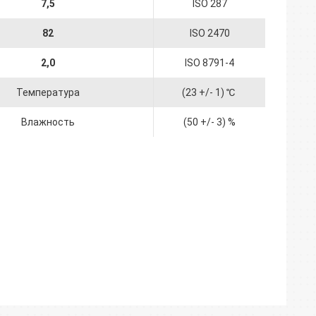
7,5
ISO 287
82
ISO 2470
2,0
ISO 8791-4
Температура
(23 +/- 1) ℃
Влажность
(50 +/- 3) %