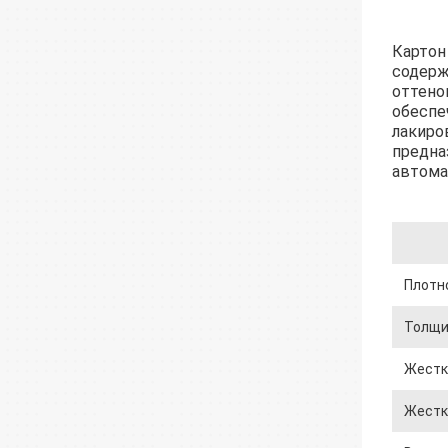
Карто
содерж
оттено
обеспе
лакиро
предна
автома
Плотно
Толщи
Жестко
Жестко