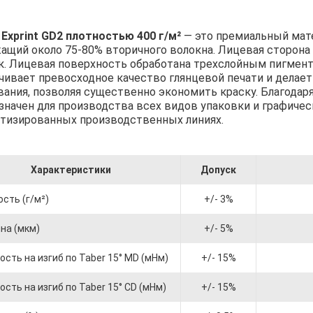
н
Exprint GD2 плотностью 400 г/м²
— это премиальный мат
ащий около 75-80% вторичного волокна. Лицевая сторона 
к. Лицевая поверхность обработана трехслойным пигмент
чивает превосходное качество глянцевой печати и делае
вания, позволяя существенно экономить краску. Благодаря
значен для производства всех видов упаковки и графическ
тизированных производственных линиях.
Характеристики
Допуск
сть (г/м²)
+/- 3%
на (мкм)
+/- 5%
сть на изгиб по Taber 15° MD (мНм)
+/- 15%
сть на изгиб по Taber 15° CD (мНм)
+/- 15%