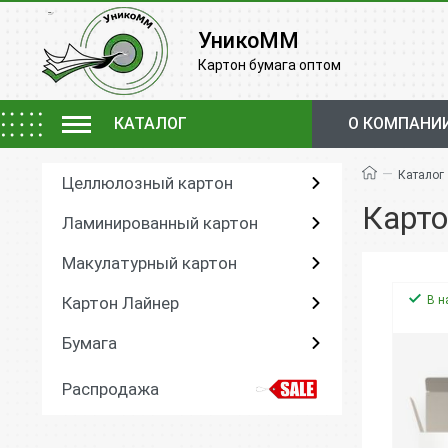
УникоММ
Картон бумага оптом
КАТАЛОГ
О КОМПАНИ
—
Каталог
Целлюлозный картон
Карто
Ламинированный картон
Макулатурный картон
Картон Лайнер
В н
Бумага
Распродажа