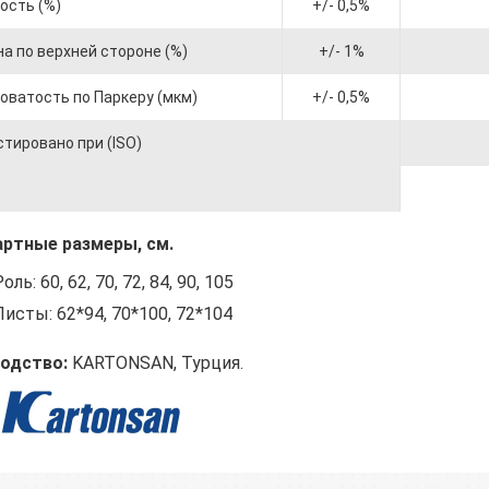
ость (%)
+/- 0,5%
а по верхней стороне (%)
+/- 1%
оватость по Паркеру (мкм)
+/- 0,5%
тировано при (ISO)
ртные размеры, см.
оль: 60, 62, 70, 72, 84, 90, 105
Листы: 62*94, 70*100, 72*104
одство:
KARTONSAN, Турция.