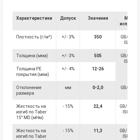
Характеристики
Допуск
Значения
Метод
испытан
Плотность (г/м²)
+/- 3%
350
GB/T 451
ISO 536
Толщина (мкм)
+/- 3%
505
GB/T 451
ISO 534
Толщина PE
+/- 4%
12-26
покрытия (мкм)
Отклонение
мм
0-2,0
GB/T 451
размера
Жесткость на
- 15%
22,4
GB/T 223
изгиб по Taber
ISO 249
15° MD (мНм)
Жесткость на
- 15%
11,3
GB/T 223
изгиб по Taber
ISO 249