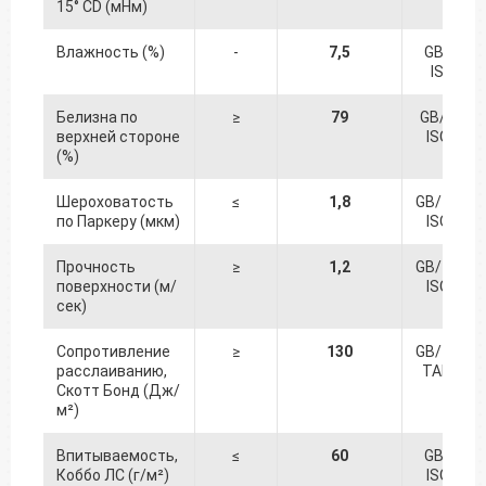
15° CD (мНм)
Влажность (%)
-
7,5
GB/T 46
ISO 287
Белизна по
≥
79
GB/T 79
верхней стороне
ISO 247
(%)
Шероховатость
≤
1,8
GB/T 223
по Паркеру (мкм)
ISO 879
Прочность
≥
1,2
GB/T 223
поверхности (м/
ISO 378
сек)
Сопротивление
≥
130
GB/T 262
расслаиванию,
TAPPI 56
Скотт Бонд (Дж/
м²)
Впитываемость,
≤
60
GB/T 53
Коббо ЛС (г/м²)
ISO 378