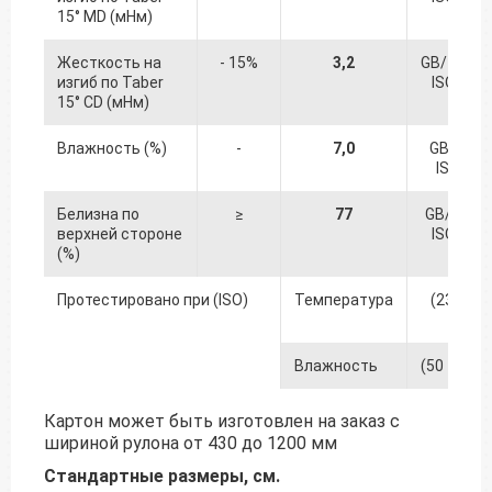
15° MD (мНм)
Жесткость на
- 15%
3,2
GB/T 223
изгиб по Taber
ISO 249
15° CD (мНм)
Влажность (%)
-
7,0
GB/T 46
ISO 287
Белизна по
≥
77
GB/T 79
верхней стороне
ISO 247
(%)
Протестировано при (ISO)
Температура
(23 +/- 1
℃
Влажность
(50 +/- 2)
Картон может быть изготовлен на заказ с
шириной рулона от 430 до 1200 мм
Стандартные размеры, см.