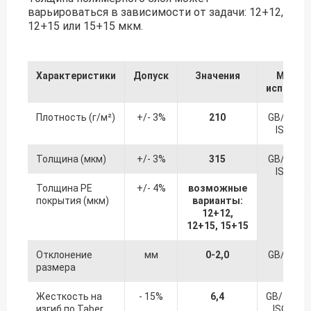
варьироваться в зависимости от задачи: 12+12,
12+15 или 15+15 мкм.
Характеристики
Допуск
Значения
Метод
испытан
Плотность (г/м²)
+/- 3%
210
GB/T 451
ISO 536
Толщина (мкм)
+/- 3%
315
GB/T 451
ISO 534
Толщина PE
+/- 4%
возможные
покрытия (мкм)
варианты:
12+12,
12+15, 15+15
Отклонение
мм
0-2,0
GB/T 451
размера
Жесткость на
- 15%
6,4
GB/T 223
изгиб по Taber
ISO 249