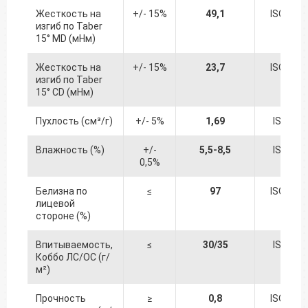
Жесткость на
+/- 15%
49,1
ISO 249
изгиб по Taber
15° MD (мНм)
Жесткость на
+/- 15%
23,7
ISO 249
изгиб по Taber
15° CD (мНм)
Пухлость (см³/г)
+/- 5%
1,69
ISO 534
Влажность (%)
+/-
5,5-8,5
ISO 287
0,5%
Белизна по
≤
97
ISO 247
лицевой
стороне (%)
Впитываемость,
≤
30/35
ISO 535
Коббо ЛС/ОС (г/
м²)
Прочность
≥
0,8
ISO 378