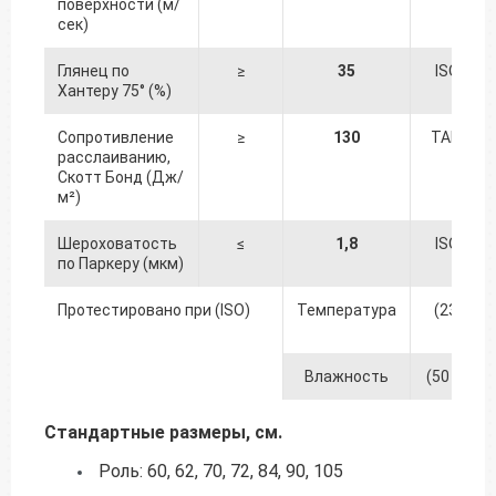
поверхности (м/
сек)
Глянец по
≥
35
ISO 825
Хантеру 75° (%)
Сопротивление
≥
130
TAPPI 56
расслаиванию,
Скотт Бонд (Дж/
м²)
Шероховатость
≤
1,8
ISO 879
по Паркеру (мкм)
Протестировано при (ISO)
Температура
(23 +/- 1
℃
Влажность
(50 +/- 5)
Стандартные размеры, см.
Роль: 60, 62, 70, 72, 84, 90, 105