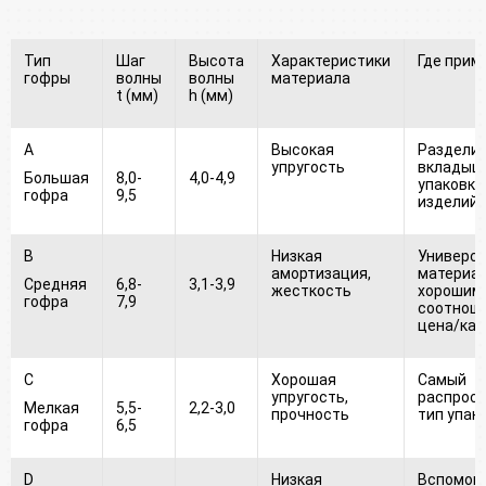
Тип
Шаг
Высота
Характеристики
Где прим
гофры
волны
волны
материала
t (мм)
h (мм)
A
Высокая
Раздели
упругость
вкладыш
Большая
8,0-
4,0-4,9
упаковка
гофра
9,5
изделий
B
Низкая
Универс
амортизация,
материал
Средняя
6,8-
3,1-3,9
жесткость
хорошим
гофра
7,9
соотнош
цена/кач
C
Хорошая
Самый
упругость,
распрос
Мелкая
5,5-
2,2-3,0
прочность
тип упак
гофра
6,5
D
Низкая
Вспомог