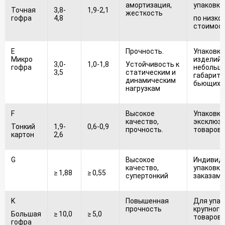
амортизация,
упаковка
Точная
3,8-
1,9-2,1
жесткость
гофра
4,8
по низко
стоимос
E
Прочность.
Упаковка
Микро
изделий
3,0-
1,0-1,8
Устойчивость к
гофра
небольш
3,5
статическим и
габарито
динамическим
бьющихс
нагрузкам
F
Высокое
Упаковка
качество,
эксклюз
Тонкий
1,9-
0,6-0,9
прочность.
товаров
картон
2,6
G
Высокое
Индивид
качество,
упаковка 
≥ 1,88
≥ 0,55
супертонкий
заказам
K
Повышенная
Для упак
прочность
крупнога
Большая
≥ 10,0
≥ 5,0
товаров
гофра