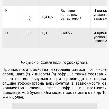
N
Высокое
Индивид
качество,
упаковка 
1,6-
0,4-0,6
супертонкий
заказам
1,8
O
1,3
0,3
Тонкий
Индивид
упаковка 
заказам
Рисунок 5. Схема волн гофрокартона.
Прочностные свойства материала зависят от числа
слоев, шага (t) и высоты (h) гофры, а также состава и
качества используемого при производстве сырья.
олщина гофрокартона варьируется в зависимости от
количества слоев, типа гофры и плотности
используемой бумаги. Она может составлять от 2 до 10
мм и более.