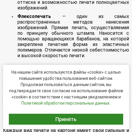
оттиска и возможностью печати полноцветных
изображений.
Флексопечать
— один из самых
распространенных методов нанесения
изображений. Прямая печать, осуществляемая
по принципу обычного штампа. Наносится с
помощью вращающихся барабанов, на которой
закреплена печатная форма из эластичных
полимеров. Отличается низкой себестоимостью
и высокой скоростью печати.
Ультрафиолетовая печать.
Нанесение УФ-
На нашем сайте используются файлы «cookie» с целью
печати аналогично печати на бытовом струйном
повышения удобства пользования веб-сайтом.
принтере. Отличие заключается в использовании
Продолжая пользоваться данным сайтом, вы
специальных красителей, способных
подтверждаете свое согласие на использование файлов
полимеризоваться под действием
«cookie» в соответствии с настоящим уведомлением и
ультрафиолетового излучения.
Политикой обработки персональных данных.
Для нанесения такой печати достаточно иметь
печатное устройство и любое изображение в виде
Принять
цифрового файла.
Каждый вид печати на картоне имеет свои сильные и