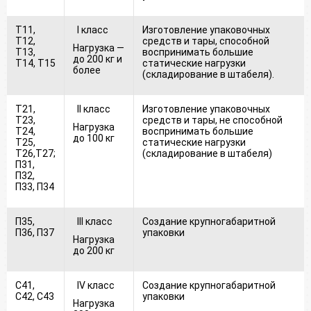
Т11,
I класс
Изготовление упаковочных
Т12,
средств и тары, способной
Нагрузка —
Т13,
воспринимать большие
до 200 кг и
Т14, Т15
статические нагрузки
более
(складирование в штабеля).
Т21,
II класс
Изготовление упаковочных
Т23,
средств и тары, не способной
Нагрузка
Т24,
воспринимать большие
до 100 кг
Т25,
статические нагрузки
Т26,Т27;
(складирование в штабеля)
П31,
П32,
П33, П34
П35,
III класс
Создание крупногабаритной
П36, П37
упаковки
Нагрузка
до 200 кг
С41,
IV класс
Создание крупногабаритной
С42, С43
упаковки
Нагрузка